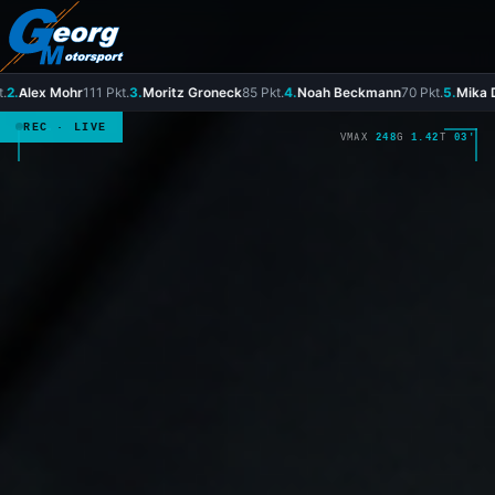
1 Pkt.
3.
Moritz Groneck
85 Pkt.
4.
Noah Beckmann
70 Pkt.
5.
Mika Delkus
70 Pkt.
6.
REC · LIVE
VMAX
248
G
1.42
T
03′