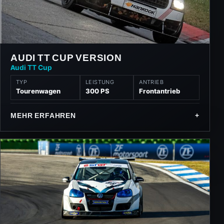
AUDI TT CUP VERSION
Audi TT Cup
TYP
LEISTUNG
ANTRIEB
Tourenwagen
300 PS
Frontantrieb
MEHR ERFAHREN
+