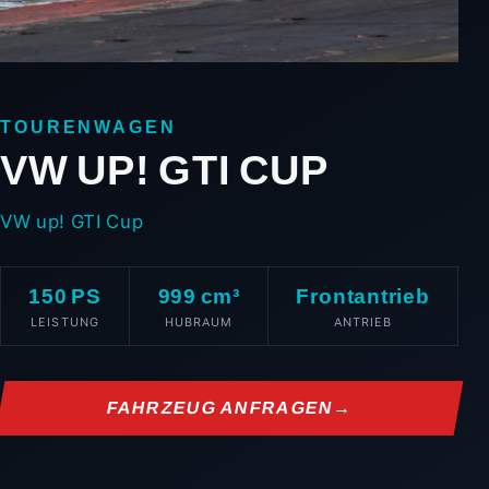
TOURENWAGEN
VW UP! GTI CUP
VW up! GTI Cup
150 PS
999 cm³
Frontantrieb
LEISTUNG
HUBRAUM
ANTRIEB
FAHRZEUG ANFRAGEN
→