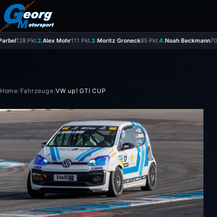
bel
128 Pkt.
2.
Alex Mohr
111 Pkt.
3.
Moritz Groneck
85 Pkt.
4.
Noah Beckmann
70 Pk
Home
/
Fahrzeuge
/
VW up! GTI CUP